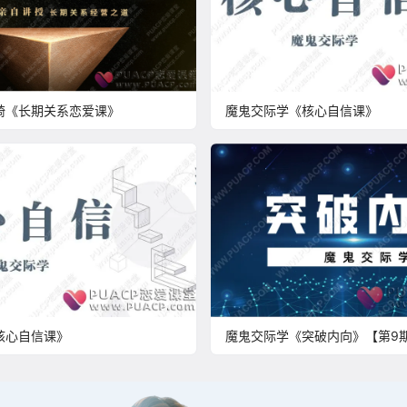
琦《长期关系恋爱课》
魔鬼交际学《核心自信课》
核心自信课》
魔鬼交际学《突破内向》【第9