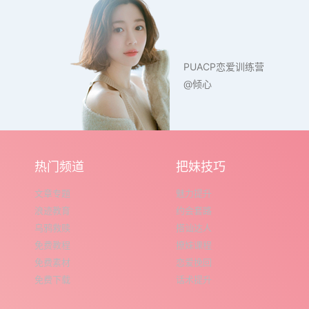
PUACP恋爱训练营
@倾心
热门频道
把妹技巧
文章专题
魅力提升
浪迹教育
约会套路
乌鸦救赎
搭讪达人
免费教程
撩妹课程
免费素材
恋爱挽回
免费下载
话术提升