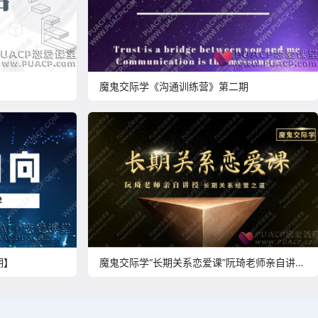
魔鬼交际学《沟通训练营》第二期
期】
魔鬼交际学“长期关系恋爱课”阮琦老师亲自讲授
长期关系经营之道