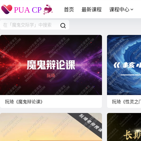
首页
最新课程
课程中心
阮琦《魔鬼辩论课》
阮琦《性灵之门