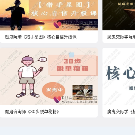
魔鬼阮琦《猎手星图》核心自信升级课
魔鬼交际学阮
魔鬼咨询师《30步脱单秘籍》
魔鬼交际学《