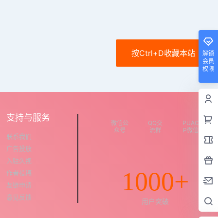
按Ctrl+D收藏本站
解锁
会员
权限
支持与服务
微信公
QQ交
PUAC
众号
流群
P微信
联系我们
广告投放
入驻久视
1000+
作者投稿
友链申请
意见反馈
用户突破