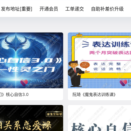
发布地址[重要]
开通会员
工单递交
自助补差价升级
》核心自信3.0
阮琦《魔鬼表达训练课》