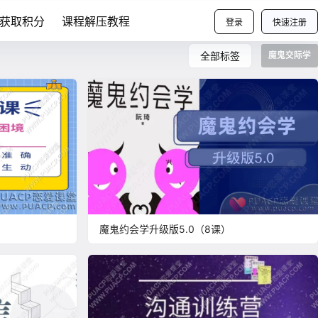
获取积分
课程解压教程
登录
快速注册
全部标签
魔鬼交际学
魔鬼约会学升级版5.0（8课）