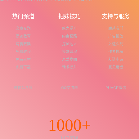
热门频道
把妹技巧
支持与服务
文章专题
魅力提升
联系我们
浪迹教育
约会套路
广告投放
乌鸦救赎
搭讪达人
入驻久视
免费教程
撩妹课程
作者投稿
免费素材
恋爱挽回
友链申请
免费下载
话术提升
意见反馈
微信公众号
QQ交流群
PUACP微信
1000+
用户突破