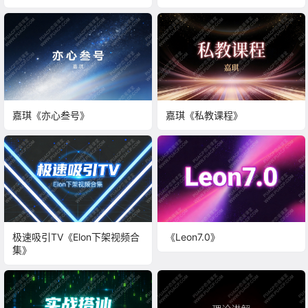
社交体系
嘉琪《亦心叁号》
嘉琪《私教课程》
极速吸引TV《Elon下架视频合
《Leon7.0》
集》