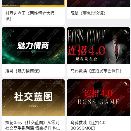
村西边老王《两性博弈大师
阮琦《魔鬼辩论课》
课》
旭哥《魅力情商课》
乌鸦救赎《连招发布会课件》
探花Gary《社交蓝图》从零到
乌鸦救赎《连招4.0
社交高手系列课 情商提升 构建
BOSSGMGE》