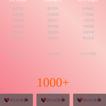
文章专题
魅力提升
联系我们
浪迹教育
约会套路
广告投放
乌鸦救赎
搭讪达人
入驻久视
免费教程
撩妹课程
作者投稿
免费素材
恋爱挽回
友链申请
免费下载
话术提升
意见反馈
微信公众号
QQ交流群
PUACP微信
1000+
用户突破