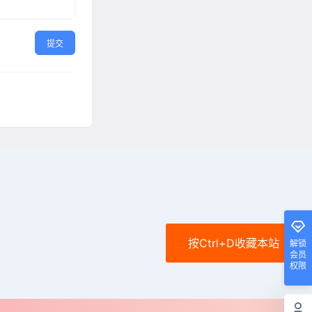
提交
按Ctrl+D收藏本站
解锁
会员
权限