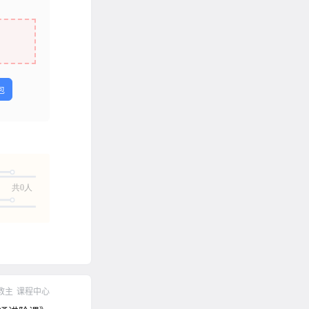
包
共0人
教主
课程中心