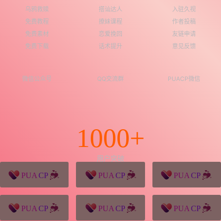
乌鸦救赎
搭讪达人
入驻久视
免费教程
撩妹课程
作者投稿
免费素材
恋爱挽回
友链申请
免费下载
话术提升
意见反馈
微信公众号
QQ交流群
PUACP微信
1000+
用户突破
猪八戒源码
win10系统下载
独秀青年