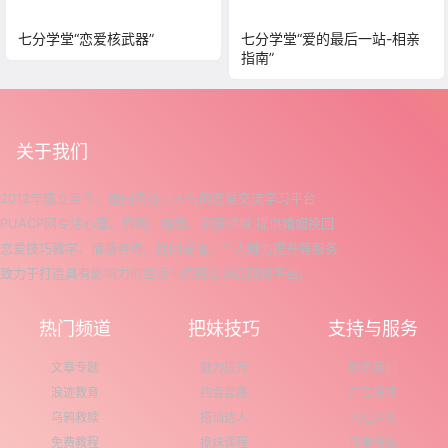
七分学堂“恋爱核武器”
七分学堂“爱的最后一站-相亲
指南”
关于我们
2012年成立至今，是国内极具人气的恋爱交流学习平台
PUACP网专注心理、情感、婚姻、家庭领域,提供婚姻挽回
恋爱技巧教学、情感咨询、挽回爱情、个人魅力提升等服务
致力于打造具有影响力的生活与情感咨询品牌级平台。
热门频道
把妹技巧
支持与服务
文章专题
魅力提升
联系我们
浪迹教育
约会套路
广告投放
乌鸦救赎
搭讪达人
入驻久视
免费教程
撩妹课程
作者投稿