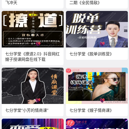
飞冲天
二期《全民情敌》
七分学堂《撩道2.0》抖音网红
七分学堂《脱单训练营》
嫂子授课网盘在线下载
七分学堂“小芳的情商课”
七分学堂《嫂子情商课》