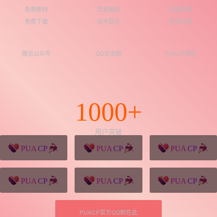
免费素材
恋爱挽回
友链申请
免费下载
话术提升
意见反馈
微信公众号
QQ交流群
PUACP微信
1000+
用户突破
猪八戒源码
win10系统下载
独秀青年
久视设计
XD学习网
一颗赛艇资源网
PUACP官方QQ群在此