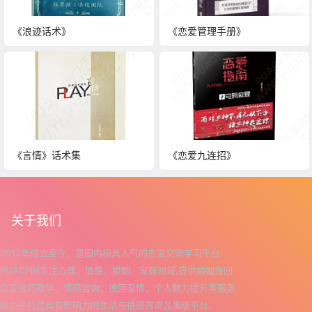
《浪迹话术》
《恋爱管理手册》
《言情》话术集
《恋爱九连招》
关于我们
2012年成立至今，是国内极具人气的恋爱交流学习平台
PUACP网专注心理、情感、婚姻、家庭领域,提供婚姻挽回
恋爱技巧教学、情感咨询、挽回爱情、个人魅力提升等服务
致力于打造具有影响力的生活与情感咨询品牌级平台。