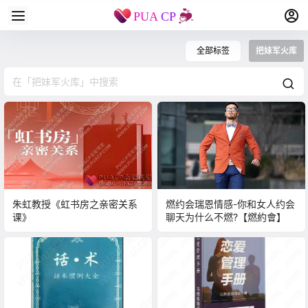
全部标签
把妹军火库
朱虹教授《虹书房之亲密关系
燃约会瑞恩情感-你和女人约会
课》
聊天为什么不燃?【燃約會】