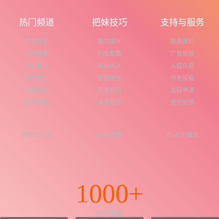
热门频道
把妹技巧
支持与服务
文章专题
魅力提升
联系我们
浪迹教育
约会套路
广告投放
乌鸦救赎
搭讪达人
入驻久视
免费教程
撩妹课程
作者投稿
免费素材
恋爱挽回
友链申请
免费下载
话术提升
意见反馈
微信公众号
QQ交流群
PUACP微信
1000+
用户突破