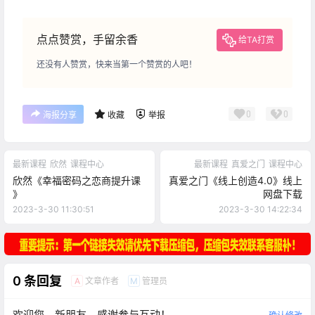
点点赞赏，手留余香
给TA打赏
还没有人赞赏，快来当第一个赞赏的人吧！
0
0
海报分享
收藏
举报
最新课程
欣然
课程中心
最新课程
真爱之门
课程中心
欣然《幸福密码之恋商提升课
真爱之门《线上创造4.0》线上
》
网盘下载
2023-3-30 11:30:51
2023-3-30 14:22:34
0 条回复
文章作者
管理员
A
M
欢迎您，新朋友，感谢参与互动！