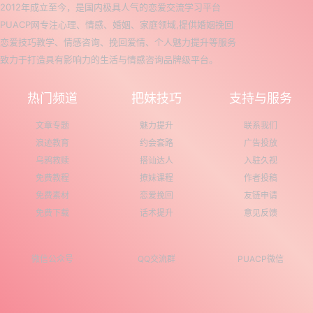
2012年成立至今，是国内极具人气的恋爱交流学习平台
PUACP网专注心理、情感、婚姻、家庭领域,提供婚姻挽回
恋爱技巧教学、情感咨询、挽回爱情、个人魅力提升等服务
致力于打造具有影响力的生活与情感咨询品牌级平台。
热门频道
把妹技巧
支持与服务
文章专题
魅力提升
联系我们
浪迹教育
约会套路
广告投放
乌鸦救赎
搭讪达人
入驻久视
免费教程
撩妹课程
作者投稿
免费素材
恋爱挽回
友链申请
免费下载
话术提升
意见反馈
微信公众号
QQ交流群
PUACP微信