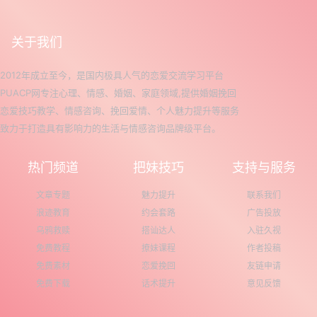
关于我们
2012年成立至今，是国内极具人气的恋爱交流学习平台
PUACP网专注心理、情感、婚姻、家庭领域,提供婚姻挽回
恋爱技巧教学、情感咨询、挽回爱情、个人魅力提升等服务
致力于打造具有影响力的生活与情感咨询品牌级平台。
热门频道
把妹技巧
支持与服务
文章专题
魅力提升
联系我们
浪迹教育
约会套路
广告投放
乌鸦救赎
搭讪达人
入驻久视
免费教程
撩妹课程
作者投稿
免费素材
恋爱挽回
友链申请
免费下载
话术提升
意见反馈