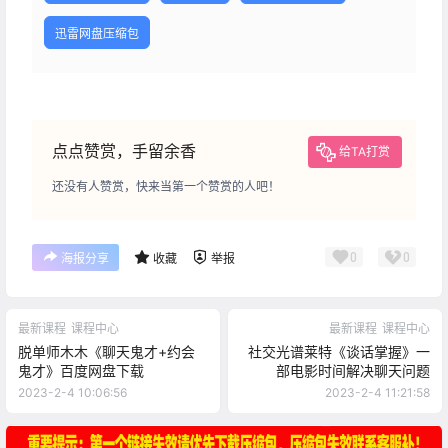
迅雷网盘压缩包
点点赞赏，手留余香
给TA打赏
还没有人赞赏，快来当第一个赞赏的人吧！
0
0
海报分享
收藏
举报
最新课程
课程中心
最新课程
课程中心
脱单师木木《聊天鬼才+约会
社交光谱莱特《谈话掌握》一
鬼才》百度网盘下载
部电影时间解决聊天问题
2023-2-4 10:06:56
2023-2-4 11:21:58