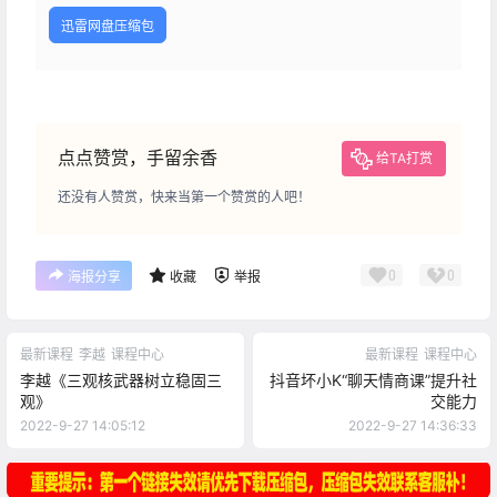
迅雷网盘压缩包
点点赞赏，手留余香
给TA打赏
还没有人赞赏，快来当第一个赞赏的人吧！
0
0
海报分享
收藏
举报
最新课程
李越
课程中心
最新课程
课程中心
李越《三观核武器树立稳固三
抖音坏小K“聊天情商课”提升社
观》
交能力
2022-9-27 14:05:12
2022-9-27 14:36:33