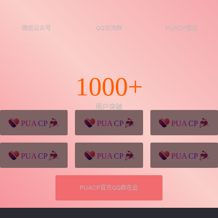
微信公众号
QQ交流群
PUACP微信
1000+
用户突破
猪八戒源码
win10系统下载
独秀青年
久视设计
XD学习网
一颗赛艇资源网
PUACP官方QQ群在此