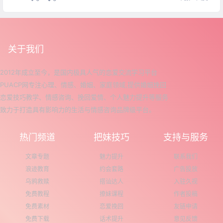
关于我们
2012年成立至今，是国内极具人气的恋爱交流学习平台
PUACP网专注心理、情感、婚姻、家庭领域,提供婚姻挽回
恋爱技巧教学、情感咨询、挽回爱情、个人魅力提升等服务
致力于打造具有影响力的生活与情感咨询品牌级平台。
热门频道
把妹技巧
支持与服务
文章专题
魅力提升
联系我们
浪迹教育
约会套路
广告投放
乌鸦救赎
搭讪达人
入驻久视
免费教程
撩妹课程
作者投稿
免费素材
恋爱挽回
友链申请
免费下载
话术提升
意见反馈