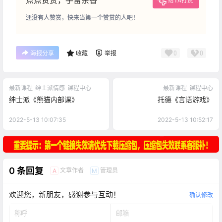
点点赞赏，手留余香
给TA打赏
还没有人赞赏，快来当第一个赞赏的人吧！
0
0
海报分享
收藏
举报
最新课程
绅士派情感
课程中心
最新课程
课程中心
绅士派《熊猫内部课》
托德《言语游戏》
2022-5-13 10:07:35
2022-5-13 10:52:17
0 条回复
文章作者
管理员
A
M
欢迎您，新朋友，感谢参与互动！
确认修改