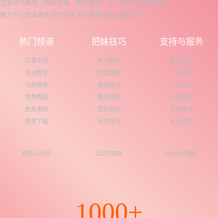
恋爱技巧教学、情感咨询、挽回爱情、个人魅力提升等服务
致力于打造具有影响力的生活与情感咨询品牌级平台。
热门频道
把妹技巧
支持与服务
文章专题
魅力提升
联系我们
浪迹教育
约会套路
广告投放
乌鸦救赎
搭讪达人
入驻久视
免费教程
撩妹课程
作者投稿
免费素材
恋爱挽回
友链申请
免费下载
话术提升
意见反馈
微信公众号
QQ交流群
PUACP微信
1000+