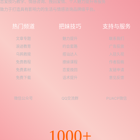
恋爱技巧教学、情感咨询、挽回爱情、个人魅力提升等服务
致力于打造具有影响力的生活与情感咨询品牌级平台。
热门频道
把妹技巧
支持与服务
文章专题
魅力提升
联系我们
浪迹教育
约会套路
广告投放
乌鸦救赎
搭讪达人
入驻久视
免费教程
撩妹课程
作者投稿
免费素材
恋爱挽回
友链申请
免费下载
话术提升
意见反馈
微信公众号
QQ交流群
PUACP微信
1000+