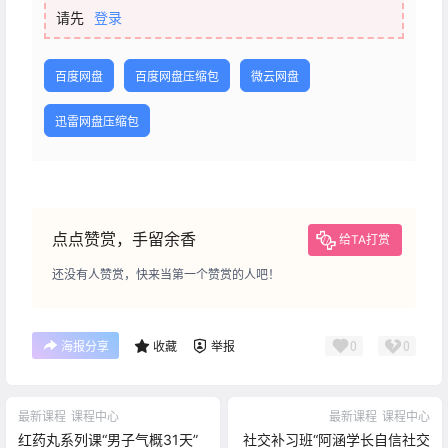
请先
登录
百度网盘
百度网盘压缩包
微云网盘
迅雷网盘压缩包
点点赞赏，手留余香
给TA打赏
还没有人赞赏，快来当第一个赞赏的人吧！
0
0
海报分享
收藏
举报
最新课程
课程中心
最新课程
课程中心
红药丸系列课“男子气概31天”
社交补习班“阿涵学长自信社交