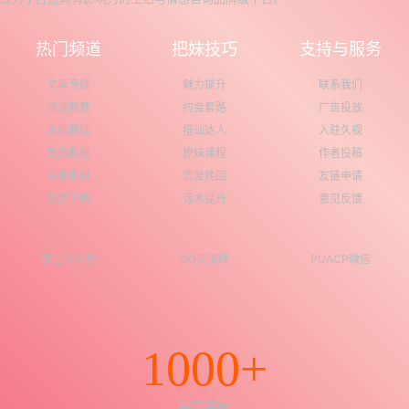
热门频道
把妹技巧
支持与服务
文章专题
魅力提升
联系我们
浪迹教育
约会套路
广告投放
乌鸦救赎
搭讪达人
入驻久视
免费教程
撩妹课程
作者投稿
免费素材
恋爱挽回
友链申请
免费下载
话术提升
意见反馈
微信公众号
QQ交流群
PUACP微信
1000+
用户突破