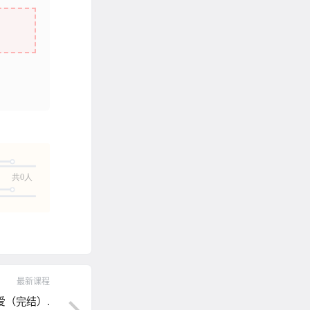
共0人
最新课程
爱（完结）.