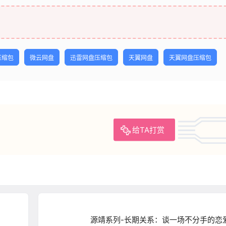
压缩包
微云网盘
迅雷网盘压缩包
天翼网盘
天翼网盘压缩包
给TA打赏
源靖系列-长期关系：谈一场不分手的恋