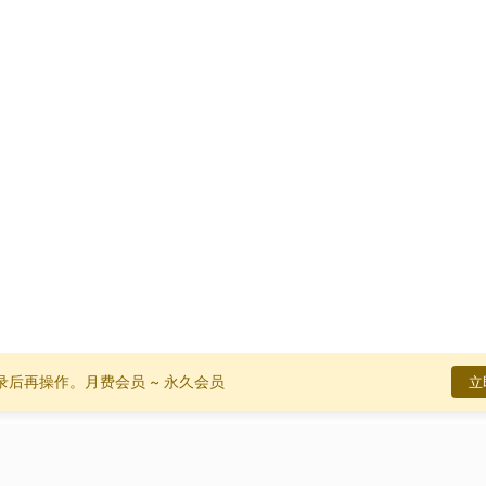
录后再操作。
月费会员 ~ 永久会员
立