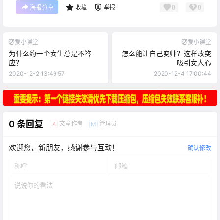
0
0
海报分享
收藏
举报
恋爱小课堂
恋爱小课堂
为什么约一个女生总是不答
怎么能让自己变帅？这样改变
应？
吸引女人心
2020-12-2 13:49:57
2020-12-4 17:00:44
0 条回复
文章作者
管理员
A
M
欢迎您，新朋友，感谢参与互动！
确认修改