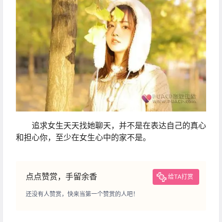
追求女生天天找她聊天，并不是在表达自己的真心
和担心你，至少在女生心中的家不是。
点点赞赏，手留余香
给TA打赏
还没有人赞赏，快来当第一个赞赏的人吧！