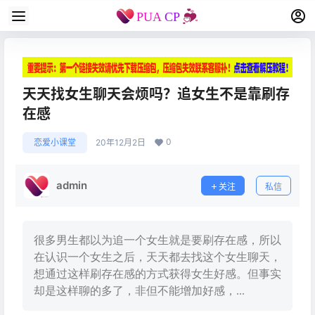
天天找女生聊天会烦吗？追女生不是靠刷存
在感
0
恋爱小课堂
20年12月2日
admin
关注
私信
很多男生都以为追一个女生就是要刷存在感，所以
在认识一个女生之后，天天都去找这个女生聊天，
想通过这样刷存在感的方式获得女生好感。但事实
却是这样聊的多了，非但不能增加好感，...