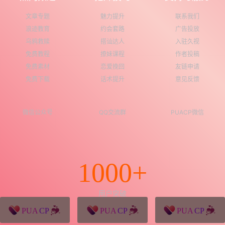
文章专题
魅力提升
联系我们
浪迹教育
约会套路
广告投放
乌鸦救赎
搭讪达人
入驻久视
免费教程
撩妹课程
作者投稿
免费素材
恋爱挽回
友链申请
免费下载
话术提升
意见反馈
微信公众号
QQ交流群
PUACP微信
1000+
用户突破