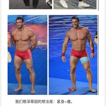
我们根深蒂固的想法是：紧身=瘦。