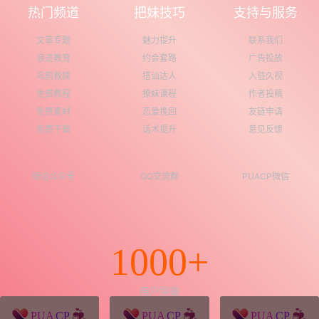
热门频道
把妹技巧
支持与服务
文章专题
魅力提升
联系我们
浪迹教育
约会套路
广告投放
乌鸦救赎
搭讪达人
入驻久视
免费教程
撩妹课程
作者投稿
免费素材
恋爱挽回
友链申请
免费下载
话术提升
意见反馈
微信公众号
QQ交流群
PUACP微信
1000+
用户突破