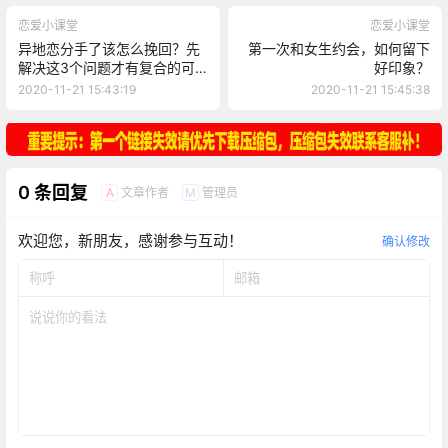
恋爱小课堂
恋爱小课堂
异地恋分手了该怎么挽回？先
第一次和女生约会，如何留下
解决这3个问题才有复合的可
好印象？
能
2020-11-21 15:43:19
2020-11-21 15:45:38
0 条回复
文章作者
管理员
A
M
欢迎您，新朋友，感谢参与互动！
确认修改