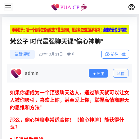
梵公子 时代最强聊天课“偷心神聊”
0
最新课程
20年10月31日
前往下载
admin
关注
私信
如果你想成为一个顶级聊天达人，通过聊天就可以让女
人被你吸引，喜欢上你，甚至爱上你，掌握高情商聊天
的思维和方法！
那么，偷心神聊非常适合你！【偷心神聊】能获得什
么？