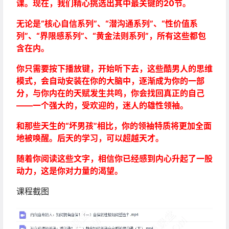
课。现在，我们精心挑选出其中最关键的20节。
无论是“核心自信系列”、“潜沟通系列”、“性价值系
列”、“界限感系列”、“黄金法则系列”，所有这些都包
含在内。
你只需要按下播放键，开始听下去，这些酷男人的思维
模式，会自动安装在你的大脑中，逐渐成为你的一部
分，与你内在的天赋发生共鸣，你会找回真正的自己
——一个强大的，受欢迎的，迷人的雄性领袖。
和那些天生的“坏男孩”相比，你的领袖特质将更加全面
地被唤醒。后天的学习，可以超越天才。
随着你阅读这些文字，相信你已经感到内心升起了一股
动力，这是你对力量的渴望。
课程截图