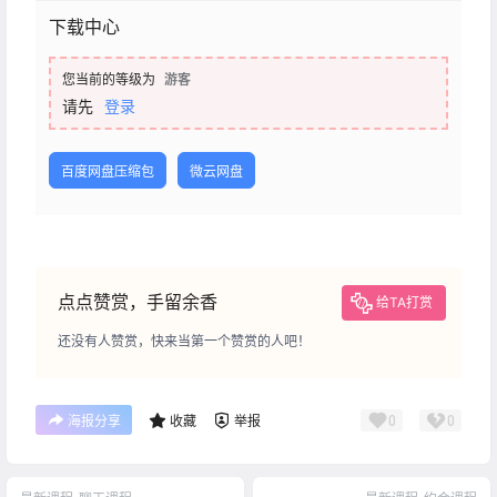
下载中心
您当前的等级为
游客
请先
登录
百度网盘压缩包
微云网盘
点点赞赏，手留余香
给TA打赏
还没有人赞赏，快来当第一个赞赏的人吧！
0
0
海报分享
收藏
举报