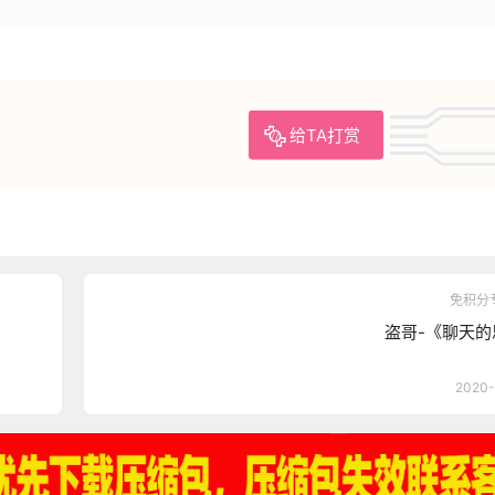
给TA打赏
免积分
盗哥-《聊天
2020-