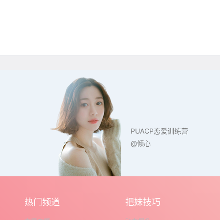
PUACP恋爱训练营
@倾心
热门频道
把妹技巧