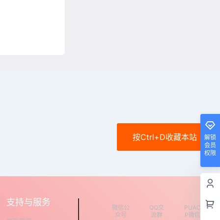
按Ctrl+D收藏本站
解锁
会员
权限
支持与服务
微信公
QQ交
PUAC
众号
流群
P微信