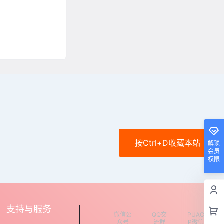
按Ctrl+D收藏本站
解锁
会员
权限
支持与服务
微信公
QQ交
PUAC
众号
流群
P微信