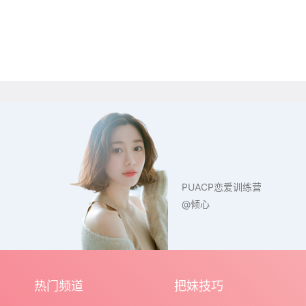
PUACP恋爱训练营
@倾心
热门频道
把妹技巧