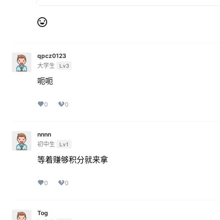
qpcz0123
大学生
Lv3
呃呃
0
0
nnnn
初中生
Lv1
等着赚够积分就来拿
0
0
Tog