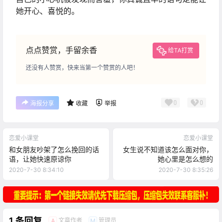
她开心、喜悦的。
点点赞赏，手留余香
给TA打赏
还没有人赞赏，快来当第一个赞赏的人吧！
0
0
海报分享
收藏
举报
恋爱小课堂
恋爱小课堂
和女朋友吵架了怎么挽回的话
女生说不知道该怎么面对你，
语，让她快速原谅你
她心里是怎么想的
2020-7-30 8:34:10
2020-7-30 8:35:26
1 条回复
文章作者
管理员
A
M