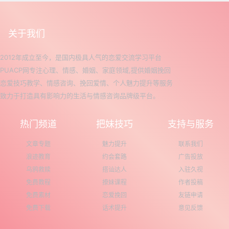
关于我们
2012年成立至今，是国内极具人气的恋爱交流学习平台
PUACP网专注心理、情感、婚姻、家庭领域,提供婚姻挽回
恋爱技巧教学、情感咨询、挽回爱情、个人魅力提升等服务
致力于打造具有影响力的生活与情感咨询品牌级平台。
热门频道
把妹技巧
支持与服务
文章专题
魅力提升
联系我们
浪迹教育
约会套路
广告投放
乌鸦救赎
搭讪达人
入驻久视
免费教程
撩妹课程
作者投稿
免费素材
恋爱挽回
友链申请
免费下载
话术提升
意见反馈