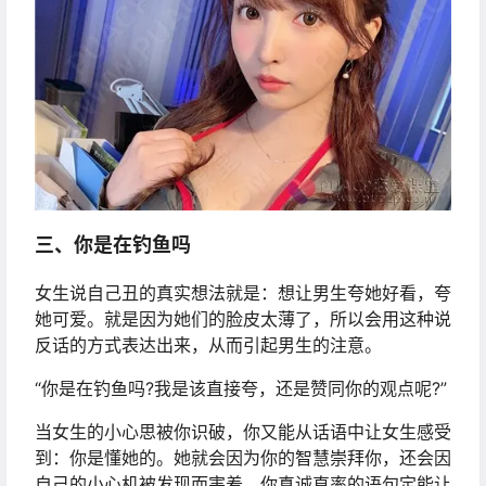
三、你是在钓鱼吗
女生说自己丑的真实想法就是：想让男生夸她好看，夸
她可爱。就是因为她们的脸皮太薄了，所以会用这种说
反话的方式表达出来，从而引起男生的注意。
“你是在钓鱼吗?我是该直接夸，还是赞同你的观点呢?”
当女生的小心思被你识破，你又能从话语中让女生感受
到：你是懂她的。她就会因为你的智慧崇拜你，还会因
自己的小心机被发现而害羞，你真诚直率的语句定能让