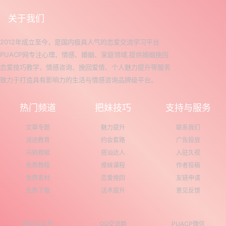
关于我们
2012年成立至今，是国内极具人气的恋爱交流学习平台
PUACP网专注心理、情感、婚姻、家庭领域,提供婚姻挽回
恋爱技巧教学、情感咨询、挽回爱情、个人魅力提升等服务
致力于打造具有影响力的生活与情感咨询品牌级平台。
热门频道
把妹技巧
支持与服务
文章专题
魅力提升
联系我们
浪迹教育
约会套路
广告投放
乌鸦救赎
搭讪达人
入驻久视
免费教程
撩妹课程
作者投稿
免费素材
恋爱挽回
友链申请
免费下载
话术提升
意见反馈
微信公众号
QQ交流群
PUACP微信