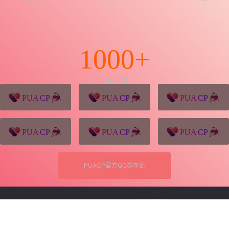
1000+
用户突破
猪八戒源码
win10系统下载
独秀青年
久视设计
XD学习网
一颗赛艇资源网
PUACP官方QQ群在此
Copyright © 2026
PUACP恋爱课堂
客服
首页
会员
充值
搜索
菜单
我的
查询 8 次，耗时 0.2778 秒