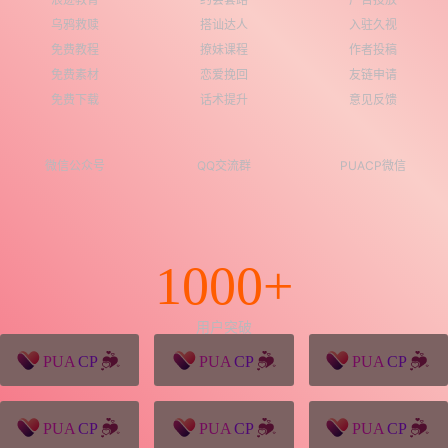
乌鸦救赎
搭讪达人
入驻久视
免费教程
撩妹课程
作者投稿
免费素材
恋爱挽回
友链申请
免费下载
话术提升
意见反馈
微信公众号
QQ交流群
PUACP微信
1000+
用户突破
猪八戒源码
win10系统下载
独秀青年