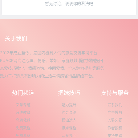
暂无讨论，说说你的看法吧
关于我们
2012年成立至今，是国内极具人气的恋爱交流学习平台
PUACP网专注心理、情感、婚姻、家庭领域,提供婚姻挽回
恋爱技巧教学、情感咨询、挽回爱情、个人魅力提升等服务
致力于打造具有影响力的生活与情感咨询品牌级平台。
热门频道
把妹技巧
支持与服务
文章专题
魅力提升
联系我们
浪迹教育
约会套路
广告投放
乌鸦救赎
搭讪达人
入驻久视
免费教程
撩妹课程
作者投稿
免费素材
恋爱挽回
友链申请