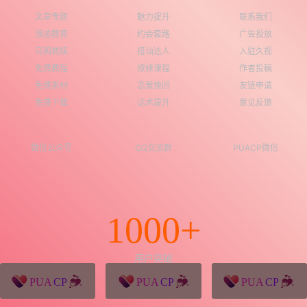
文章专题
魅力提升
联系我们
浪迹教育
约会套路
广告投放
乌鸦救赎
搭讪达人
入驻久视
免费教程
撩妹课程
作者投稿
免费素材
恋爱挽回
友链申请
免费下载
话术提升
意见反馈
微信公众号
QQ交流群
PUACP微信
1000+
用户突破
猪八戒源码
win10系统下载
独秀青年