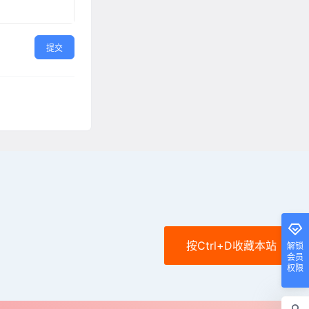
提交
按Ctrl+D收藏本站
解锁
会员
权限