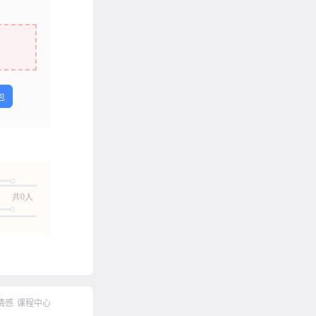
包
共0人
情感
课程中心