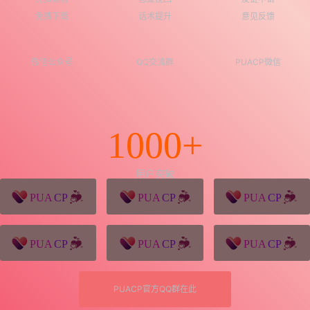
免费下载
话术提升
意见反馈
微信公众号
QQ交流群
PUACP微信
1000+
用户突破
猪八戒源码
win10系统下载
独秀青年
久视设计
XD学习网
一颗赛艇资源网
PUACP官方QQ群在此