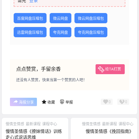
请先
登录
百度网盘压缩包
微云网盘
微云网盘压缩包
迅雷网盘压缩包
夸克网盘
夸克网盘压缩包
点点赞赏，手留余香
给TA打赏
还没有人赞赏，快来当第一个赞赏的人吧！
0
0
海报分享
收藏
举报
慢情圣情感
最新课程
课程中心
慢情圣情感
最新课程
课程中心
慢情圣情感《撩妹情话》训练
慢情圣情感《挽回指南》
走心式说话思维