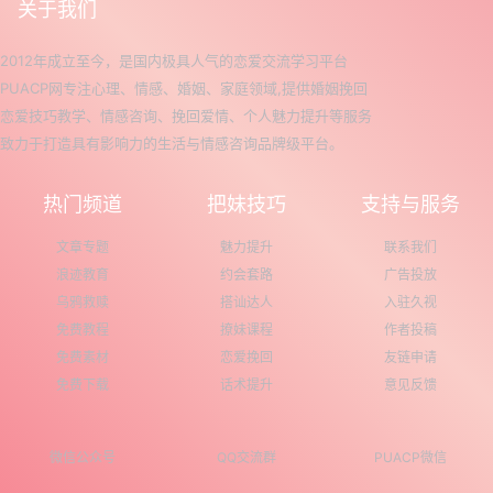
关于我们
2012年成立至今，是国内极具人气的恋爱交流学习平台
PUACP网专注心理、情感、婚姻、家庭领域,提供婚姻挽回
恋爱技巧教学、情感咨询、挽回爱情、个人魅力提升等服务
致力于打造具有影响力的生活与情感咨询品牌级平台。
热门频道
把妹技巧
支持与服务
文章专题
魅力提升
联系我们
浪迹教育
约会套路
广告投放
乌鸦救赎
搭讪达人
入驻久视
免费教程
撩妹课程
作者投稿
免费素材
恋爱挽回
友链申请
免费下载
话术提升
意见反馈
微信公众号
QQ交流群
PUACP微信