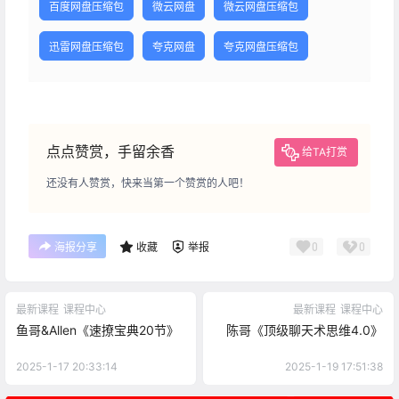
百度网盘压缩包
微云网盘
微云网盘压缩包
迅雷网盘压缩包
夸克网盘
夸克网盘压缩包
点点赞赏，手留余香
给TA打赏
还没有人赞赏，快来当第一个赞赏的人吧！
0
0
海报分享
收藏
举报
最新课程
课程中心
最新课程
课程中心
鱼哥&Allen《速撩宝典20节》
陈哥《顶级聊天术思维4.0》
2025-1-17 20:33:14
2025-1-19 17:51:38