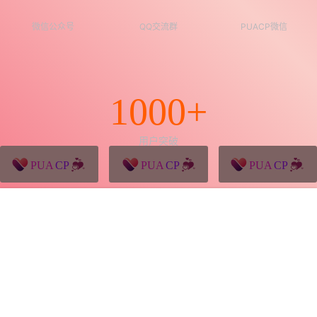
微信公众号
QQ交流群
PUACP微信
1000+
用户突破
猪八戒源码
win10系统下载
独秀青年
客服
首页
会员
充值
搜索
菜单
我的
久视设计
XD学习网
一颗赛艇资源网
PUACP官方QQ群在此
Copyright © 2026
PUACP恋爱课堂