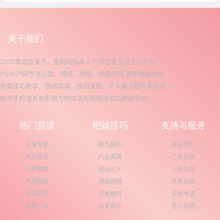
关于我们
2012年成立至今，是国内极具人气的恋爱交流学习平台
PUACP网专注心理、情感、婚姻、家庭领域,提供婚姻挽回
恋爱技巧教学、情感咨询、挽回爱情、个人魅力提升等服务
致力于打造具有影响力的生活与情感咨询品牌级平台。
热门频道
把妹技巧
支持与服务
文章专题
魅力提升
联系我们
浪迹教育
约会套路
广告投放
乌鸦救赎
搭讪达人
入驻久视
免费教程
撩妹课程
作者投稿
免费素材
恋爱挽回
友链申请
免费下载
话术提升
意见反馈