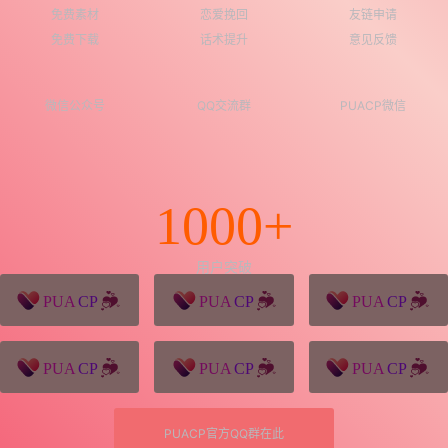
免费素材
恋爱挽回
友链申请
免费下载
话术提升
意见反馈
微信公众号
QQ交流群
PUACP微信
1000+
用户突破
猪八戒源码
win10系统下载
独秀青年
久视设计
XD学习网
一颗赛艇资源网
PUACP官方QQ群在此