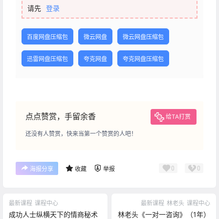
请先
登录
百度网盘压缩包
微云网盘
微云网盘压缩包
迅雷网盘压缩包
夸克网盘
夸克网盘压缩包
点点赞赏，手留余香
给TA打赏
还没有人赞赏，快来当第一个赞赏的人吧！
0
0
海报分享
收藏
举报
最新课程
课程中心
最新课程
林老头
课程中心
成功人士纵横天下的情商秘术
林老头《一对一咨询》（1年）