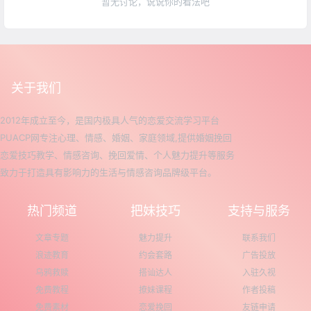
暂无讨论，说说你的看法吧
关于我们
2012年成立至今，是国内极具人气的恋爱交流学习平台
PUACP网专注心理、情感、婚姻、家庭领域,提供婚姻挽回
恋爱技巧教学、情感咨询、挽回爱情、个人魅力提升等服务
致力于打造具有影响力的生活与情感咨询品牌级平台。
热门频道
把妹技巧
支持与服务
文章专题
魅力提升
联系我们
浪迹教育
约会套路
广告投放
乌鸦救赎
搭讪达人
入驻久视
免费教程
撩妹课程
作者投稿
免费素材
恋爱挽回
友链申请