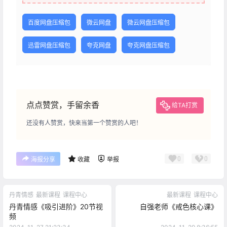
百度网盘压缩包
微云网盘
微云网盘压缩包
迅雷网盘压缩包
夸克网盘
夸克网盘压缩包
点点赞赏，手留余香
给TA打赏
还没有人赞赏，快来当第一个赞赏的人吧！
0
0
海报分享
收藏
举报
丹青情感
最新课程
课程中心
最新课程
课程中心
丹青情感《吸引进阶》20节视
自强老师《戒色核心课》
频