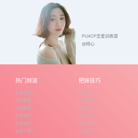
PUACP恋爱训练营
@倾心
热门频道
把妹技巧
文章专题
魅力提升
浪迹教育
约会套路
乌鸦救赎
搭讪达人
免费教程
撩妹课程
免费素材
恋爱挽回
免费下载
话术提升