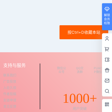
解锁
会员
权限
按Ctrl+D收藏本站
支持与服务
微信公
QQ交
PUAC
众号
流群
P微信
联系我们
广告投放
入驻久视
1000+
作者投稿
友链申请
意见反馈
用户突破