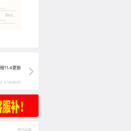
共0人
.
程11.4更新
2-3 19:56:47
提示标题