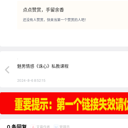
点点赞赏，手留余香
还没有人赞赏，快来当第一个赞赏的人吧！
.
魅男情感《诛心》私教课程
2024-8-6 8:52:15
0 条回复
文章作者
管理员
A
M