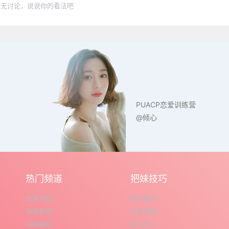
暂无讨论，说说你的看法吧
PUACP恋爱训练营
@倾心
热门频道
把妹技巧
文章专题
魅力提升
浪迹教育
约会套路
乌鸦救赎
搭讪达人