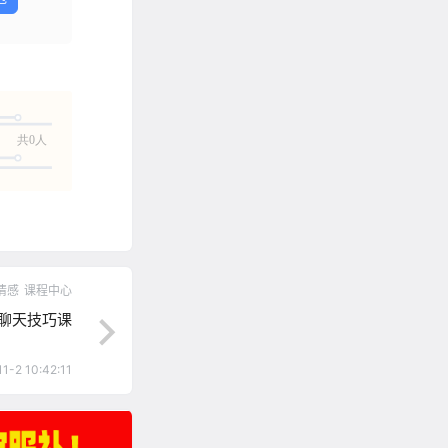
共0人
情感
课程中心
聊天技巧课
1-2 10:42:11