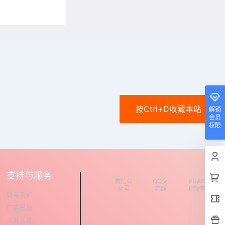
按Ctrl+D收藏本站
解锁
会员
权限
支持与服务
微信公
QQ交
PUAC
众号
流群
P微信
联系我们
广告投放
入驻久视