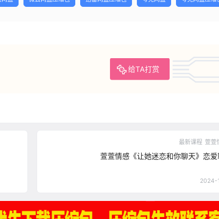
给TA打赏
最新课程
萱萱
萱萱情感《让她迷恋和你聊天》恋爱
2024-1