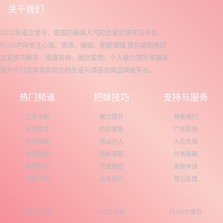
关于我们
2012年成立至今，是国内极具人气的恋爱交流学习平台
PUACP网专注心理、情感、婚姻、家庭领域,提供婚姻挽回
恋爱技巧教学、情感咨询、挽回爱情、个人魅力提升等服务
致力于打造具有影响力的生活与情感咨询品牌级平台。
热门频道
把妹技巧
支持与服务
文章专题
魅力提升
联系我们
浪迹教育
约会套路
广告投放
乌鸦救赎
搭讪达人
入驻久视
免费教程
撩妹课程
作者投稿
免费素材
恋爱挽回
友链申请
免费下载
话术提升
意见反馈
微信公众号
QQ交流群
PUACP微信