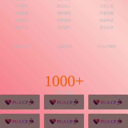
乌鸦救赎
搭讪达人
入驻久视
免费教程
撩妹课程
作者投稿
免费素材
恋爱挽回
友链申请
免费下载
话术提升
意见反馈
微信公众号
QQ交流群
PUACP微信
1000+
用户突破
猪八戒源码
win10系统下载
独秀青年