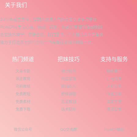
关于我们
2012年成立至今，是国内极具人气的恋爱交流学习平台
PUACP网专注心理、情感、婚姻、家庭领域,提供婚姻挽回
恋爱技巧教学、情感咨询、挽回爱情、个人魅力提升等服务
致力于打造具有影响力的生活与情感咨询品牌级平台。
热门频道
把妹技巧
支持与服务
文章专题
魅力提升
联系我们
浪迹教育
约会套路
广告投放
乌鸦救赎
搭讪达人
入驻久视
免费教程
撩妹课程
作者投稿
免费素材
恋爱挽回
友链申请
免费下载
话术提升
意见反馈
微信公众号
QQ交流群
PUACP微信