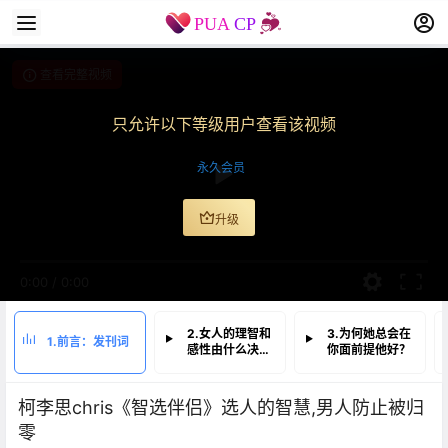
查看完整视频
只允许以下等级用户查看该视频
永久会员
升级
0:00
/
0:00
2.女人的理智和
3.为何她总会在
1.前言：发刊词
感性由什么决
你面前提他好？
定？
柯李思chris《智选伴侣》选人的智慧,男人防止被归
零