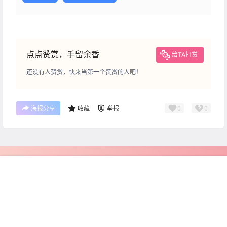
点点赞赏，手留余香
给TA打赏
还没有人赞赏，快来当第一个赞赏的人吧！
0
0
海报分享
收藏
举报
客服
首页
会员
充值
搜索
菜单
我的
关于我们
2012年成立至今，是国内极具人气的恋爱交流学习平台
PUACP网专注心理、情感、婚姻、家庭领域,提供婚姻挽回