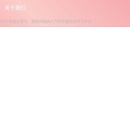
关于我们
2012年成立至今，是国内极具人气的恋爱交流学习平台
PUACP网专注心理、情感、婚姻、家庭领域,提供婚姻挽回
客服
恋爱技巧教学、情感咨询、挽回爱情、个人魅力提升等服务
首页
会员
充值
搜索
菜单
我的
致力于打造具有影响力的生活与情感咨询品牌级平台。
热门频道
把妹技巧
支持与服务
文章专题
魅力提升
联系我们
浪迹教育
约会套路
广告投放
乌鸦救赎
搭讪达人
入驻久视
免费教程
撩妹课程
作者投稿
免费素材
恋爱挽回
友链申请
免费下载
话术提升
意见反馈
微信公众号
QQ交流群
PUACP微信