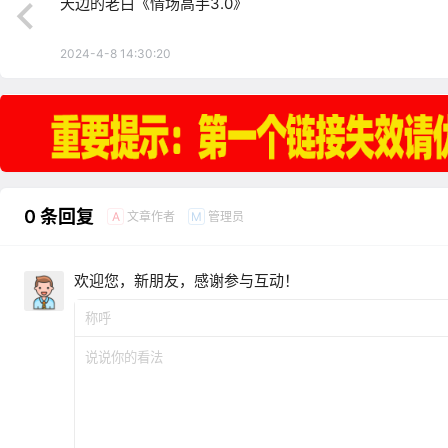
天边的老白《情场高手3.0》
2024-4-8 14:30:20
0 条回复
文章作者
管理员
A
M
欢迎您，新朋友，感谢参与互动！