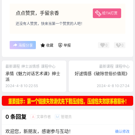
点点赞赏，手留余香
给TA打赏
还没有人赞赏，快来当第一个赞赏的人吧！
0
0
海报分享
收藏
举报
最新课程
绅士派情感
课程中心
最新课程
课程中心
承情《魅力对话艺术课》绅士
好逑情感《破除世俗价值观》
派
2024-4-8 10:22:55
2024-4-8 10:27:24
0 条回复
文章作者
管理员
A
M
欢迎您，新朋友，感谢参与互动！
确认修改