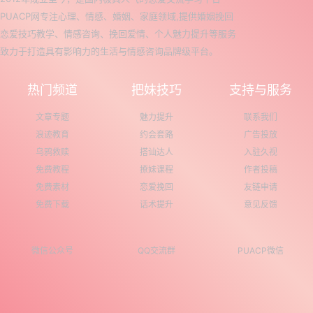
PUACP网专注心理、情感、婚姻、家庭领域,提供婚姻挽回
恋爱技巧教学、情感咨询、挽回爱情、个人魅力提升等服务
致力于打造具有影响力的生活与情感咨询品牌级平台。
热门频道
把妹技巧
支持与服务
文章专题
魅力提升
联系我们
浪迹教育
约会套路
广告投放
乌鸦救赎
搭讪达人
入驻久视
免费教程
撩妹课程
作者投稿
免费素材
恋爱挽回
友链申请
免费下载
话术提升
意见反馈
微信公众号
QQ交流群
PUACP微信