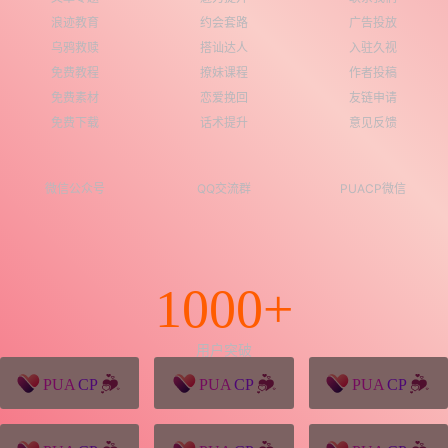
浪迹教育
约会套路
广告投放
乌鸦救赎
搭讪达人
入驻久视
免费教程
撩妹课程
作者投稿
免费素材
恋爱挽回
友链申请
免费下载
话术提升
意见反馈
微信公众号
QQ交流群
PUACP微信
1000+
用户突破
猪八戒源码
win10系统下载
独秀青年