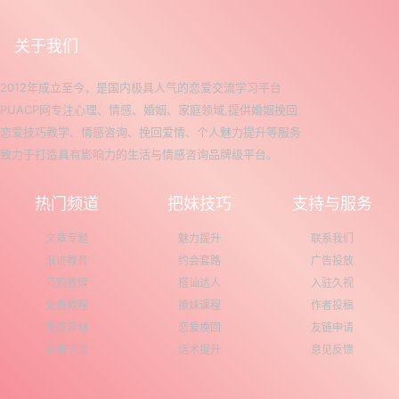
关于我们
2012年成立至今，是国内极具人气的恋爱交流学习平台
PUACP网专注心理、情感、婚姻、家庭领域,提供婚姻挽回
恋爱技巧教学、情感咨询、挽回爱情、个人魅力提升等服务
致力于打造具有影响力的生活与情感咨询品牌级平台。
热门频道
把妹技巧
支持与服务
文章专题
魅力提升
联系我们
浪迹教育
约会套路
广告投放
乌鸦救赎
搭讪达人
入驻久视
免费教程
撩妹课程
作者投稿
免费素材
恋爱挽回
友链申请
免费下载
话术提升
意见反馈