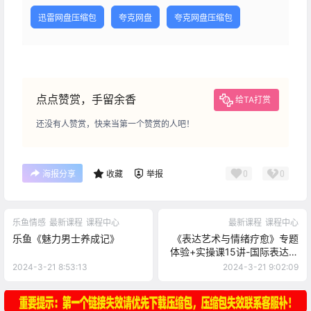
迅雷网盘压缩包
夸克网盘
夸克网盘压缩包
点点赞赏，手留余香
给TA打赏
还没有人赞赏，快来当第一个赞赏的人吧！
0
0
海报分享
收藏
举报
乐鱼情感
最新课程
课程中心
最新课程
课程中心
乐鱼《魅力男士养成记》
《表达艺术与情绪疗愈》专题
体验+实操课15讲-国际表达艺
术治疗师直播授
2024-3-21 8:53:13
2024-3-21 9:02:09