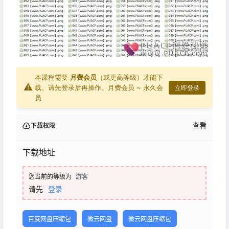
本课程需要
月费会员
（或更高等级）才能下
⚠
载。请先登录后再操作。
月费会员 ~ 永久会
立即登录
员
查看
下载权限
下载地址
您当前的等级为
游客
请先
登录
百度网盘压缩包
微云网盘
微云网盘压缩包