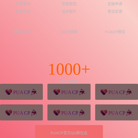
免费素材
恋爱挽回
友链申请
免费下载
话术提升
意见反馈
微信公众号
QQ交流群
PUACP微信
1000+
用户突破
猪八戒源码
win10系统下载
独秀青年
久视设计
XD学习网
一颗赛艇资源网
PUACP官方QQ群在此