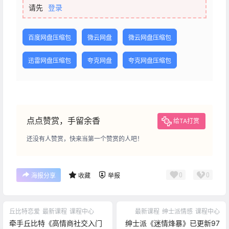
请先
登录
百度网盘压缩包
微云网盘
微云网盘压缩包
迅雷网盘压缩包
夸克网盘
夸克网盘压缩包
点点赞赏，手留余香
给TA打赏
还没有人赞赏，快来当第一个赞赏的人吧！
0
0
海报分享
收藏
举报
丘比特恋爱
最新课程
课程中心
最新课程
绅士派情感
课程中心
牵手丘比特《高情商社交入门
绅士派《迷情烽暴》已更新97