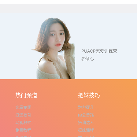
PUACP恋爱训练营
@倾心
热门频道
把妹技巧
文章专题
魅力提升
浪迹教育
约会套路
乌鸦救赎
搭讪达人
免费教程
撩妹课程