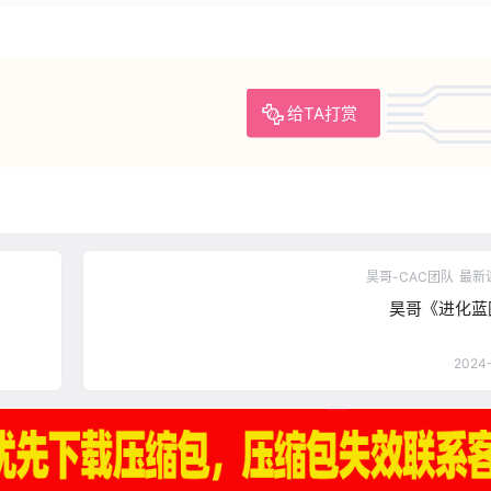
给TA打赏
昊哥-CAC团队
最新
昊哥《进化蓝
2024-