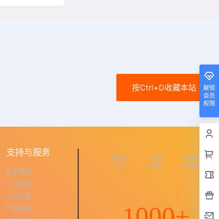
按Ctrl+D收藏本站
解锁
会员
权限
支持与服务
微信公
QQ交
PUAC
众号
流群
P微信
联系我们
广告投放
入驻久视
1000+
作者投稿