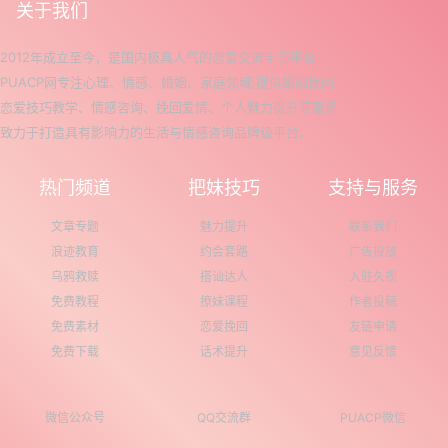
关于我们
2012年成立至今，是国内极具人气的恋爱交流学习平台
PUACP网专注心理、情感、婚姻、家庭领域,提供婚姻挽回
恋爱技巧教学、情感咨询、挽回爱情、个人魅力提升等服务
致力于打造具有影响力的生活与情感咨询品牌级平台。
热门频道
把妹技巧
支持与服务
文章专题
魅力提升
联系我们
浪迹教育
约会套路
广告投放
乌鸦救赎
搭讪达人
入驻久视
免费教程
撩妹课程
作者投稿
免费素材
恋爱挽回
友链申请
免费下载
话术提升
意见反馈
微信公众号
QQ交流群
PUACP微信