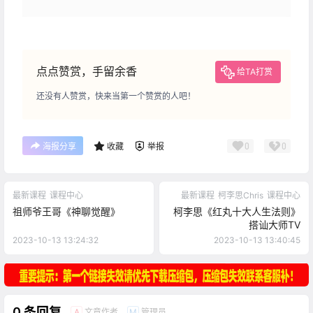
点点赞赏，手留余香
给TA打赏
还没有人赞赏，快来当第一个赞赏的人吧！
0
0
海报分享
收藏
举报
最新课程
课程中心
最新课程
柯李思Chris
课程中心
祖师爷王哥《神聊觉醒》
柯李思《红丸十大人生法则》
搭讪大师TV
2023-10-13 13:24:32
2023-10-13 13:40:45
0 条回复
文章作者
管理员
A
M