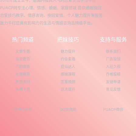
2012年成立至今，是国内极具人气的恋爱交流学习平台
PUACP网专注心理、情感、婚姻、家庭领域,提供婚姻挽回
恋爱技巧教学、情感咨询、挽回爱情、个人魅力提升等服务
致力于打造具有影响力的生活与情感咨询品牌级平台。
热门频道
把妹技巧
支持与服务
文章专题
魅力提升
联系我们
浪迹教育
约会套路
广告投放
乌鸦救赎
搭讪达人
入驻久视
免费教程
撩妹课程
作者投稿
免费素材
恋爱挽回
友链申请
免费下载
话术提升
意见反馈
微信公众号
QQ交流群
PUACP微信