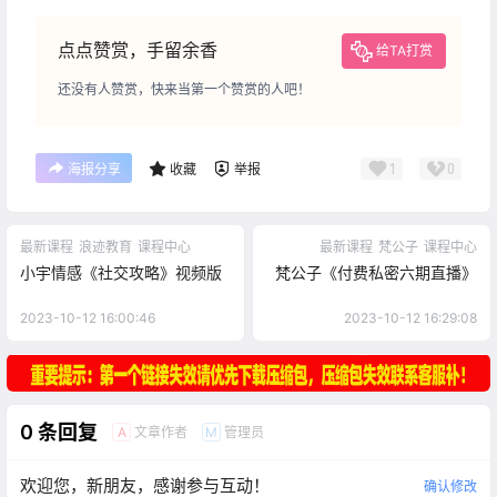
点点赞赏，手留余香
给TA打赏
还没有人赞赏，快来当第一个赞赏的人吧！
1
0
海报分享
收藏
举报
最新课程
浪迹教育
课程中心
最新课程
梵公子
课程中心
小宇情感《社交攻略》视频版
梵公子《付费私密六期直播》
2023-10-12 16:00:46
2023-10-12 16:29:08
0 条回复
文章作者
管理员
A
M
欢迎您，新朋友，感谢参与互动！
确认修改