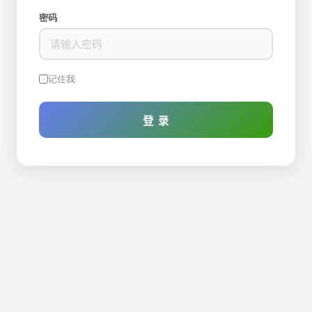
密码
记住我
登 录